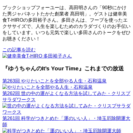
ブックショップフォーユーは、高田明さんの「90秒にかけ
た男ジャパネットたかた創業者 髙田明」。ゲストは健幸美
食T-HIROの多田裕子さん。多田さんは、フープを使ったエ
クササイズで、人生を楽しむためのカラダづくりのお手伝い
をしています。いつも元気で楽しい多田さんのトークをぜひ
お聴きください！
この記事を読む
『ゆうちゃんのIt’s Your Time』これまでの放送
第263回 やりたいことを全部やる人生・石和温泉
第262回 世の中の運がよくなる方法を試してみた・クリスプ
サラダワークス
第261回 科学がつきとめた「運のいい人」・埼玉厄除開運大
師