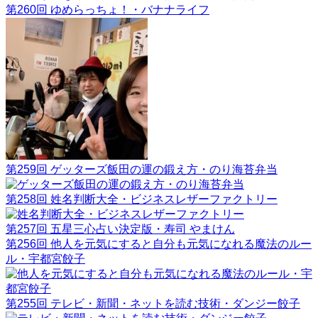
第260回 ゆめらっちょ！・バナナライフ
第259回 ゲッターズ飯田の運の鍛え方・のり海苔弁当
第258回 姓名判断大全・ビジネスレザーファクトリー
第257回 五星三心占い決定版・寿司 やまけん
第256回 他人を元気にすると自分も元気になれる魔法のルー
ル・宇都宮餃子
第255回 テレビ・新聞・ネットを読む技術・ダンジー餃子