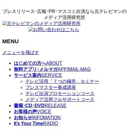
プレスリリース･広報･PR･マスコミ出演なら元テレビマンの
メディア活用研究所
MENU
メニューを飛ばす
はじめての方へ
ABOUT
無料アプリ･メルマガ
APP/MAIL-MAG
サービス案内
SERVICE
テレビ活用「７つの極意」セミナー
プレスマスター養成講座
テレビ出演プロモーションコース
メディア活用フルサポートコース
書籍･CD･DVD
RELEASE
お客様の声
VOICE
お知らせ
INFOMATION
It’s Your Time
RADIO