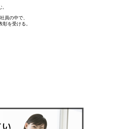
む。
入社員の中で、
表彰を受ける。