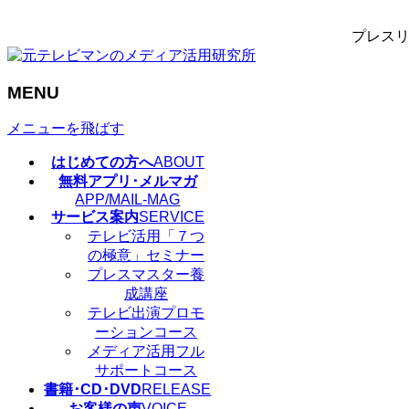
プレスリ
MENU
メニューを飛ばす
はじめての方へ
ABOUT
無料アプリ･メルマガ
APP/MAIL-MAG
サービス案内
SERVICE
テレビ活用「７つ
の極意」セミナー
プレスマスター養
成講座
テレビ出演プロモ
ーションコース
メディア活用フル
サポートコース
書籍･CD･DVD
RELEASE
お客様の声
VOICE