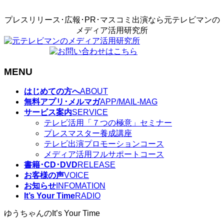
プレスリリース･広報･PR･マスコミ出演なら元テレビマンの
メディア活用研究所
MENU
メ
はじめての方へ
ABOUT
ニ
無料アプリ･メルマガ
APP/MAIL-MAG
ュ
サービス案内
SERVICE
ー
テレビ活用「７つの極意」セミナー
を
プレスマスター養成講座
飛
テレビ出演プロモーションコース
ば
メディア活用フルサポートコース
す
書籍･CD･DVD
RELEASE
お客様の声
VOICE
お知らせ
INFOMATION
It’s Your Time
RADIO
ゆうちゃんのIt’s Your Time