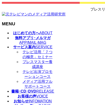
プレスリ
MENU
メ
はじめての方へ
ABOUT
ニ
無料アプリ･メルマガ
ュ
APP/MAIL-MAG
サービス案内
SERVICE
ー
テレビ活用「７つ
を
の極意」セミナー
飛
プレスマスター養
ば
成講座
す
テレビ出演プロモ
ーションコース
メディア活用フル
サポートコース
書籍･CD･DVD
RELEASE
お客様の声
VOICE
お知らせ
INFOMATION