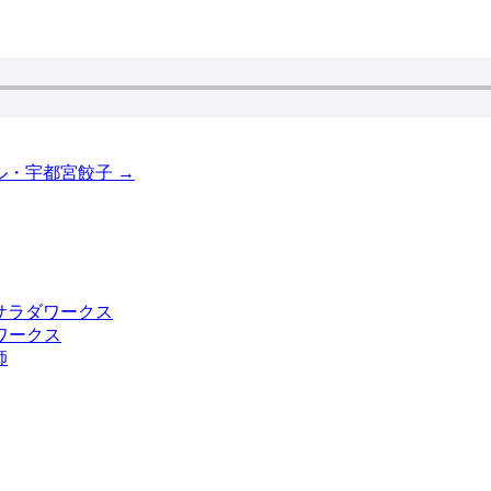
ール・宇都宮餃子
→
サラダワークス
師