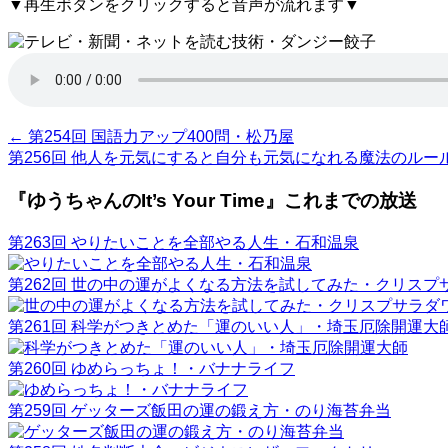
▼再生ボタンをクリックすると音声が流れます▼
←
第254回 国語力アップ400問・松乃屋
第256回 他人を元気にすると自分も元気になれる魔法のル
『ゆうちゃんのIt’s Your Time』これまでの放送
第263回 やりたいことを全部やる人生・石和温泉
第262回 世の中の運がよくなる方法を試してみた・クリスプ
第261回 科学がつきとめた「運のいい人」・埼玉厄除開運大
第260回 ゆめらっちょ！・バナナライフ
第259回 ゲッターズ飯田の運の鍛え方・のり海苔弁当