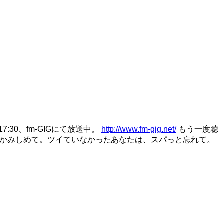
7:30、fm-GIGにて放送中。
http://www.fm-gig.net/
もう一度聴
をかみしめて。ツイていなかったあなたは、スパっと忘れて。
。