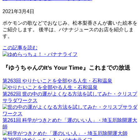
2021年3月4日
ポケモンの歌などでおなじみ、松本梨香さんが書いた絵本を
ご紹介します。 後半は、バナナジュースのお店を紹介しま
す。
この記事を読む
『ゆうちゃんのIt’s Your Time』これまでの放送
第263回 やりたいことを全部やる人生・石和温泉
第262回 世の中の運がよくなる方法を試してみた・クリスプ
サラダワークス
第261回 科学がつきとめた「運のいい人」・埼玉厄除開運大
師
第260回 ゆめらっちょ！・バナナライフ