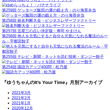
第259回 ゲッターズ飯田の運の鍛え方・のり海苔弁当
第258回 姓名判断大全・ビジネスレザーファクトリー
第257回 五星三心占い決定版・寿司 やまけん
第256回 他人を元気にすると自分も元気になれる魔法のルー
ル・宇都宮餃子
第255回 テレビ・新聞・ネットを読む技術・ダンジー餃子
第254回 国語力アップ400問・松乃屋
『ゆうちゃんのIt’s Your Time』月別アーカイブ
2021年3月
2021年2月
2021年1月
2020年12月