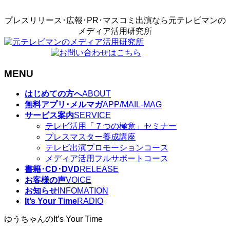
プレスリリース･広報･PR･マスコミ出演なら元テレビマンの
メディア活用研究所
MENU
メ
はじめての方へ
ABOUT
ニ
無料アプリ･メルマガ
APP/MAIL-MAG
ュ
サービス案内
SERVICE
ー
テレビ活用「７つの極意」セミナー
を
プレスマスター養成講座
飛
テレビ出演プロモーションコース
ば
メディア活用フルサポートコース
す
書籍･CD･DVD
RELEASE
お客様の声
VOICE
お知らせ
INFOMATION
It’s Your Time
RADIO
ゆうちゃんのIt’s Your Time