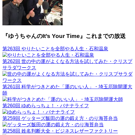
『ゆうちゃんのIt’s Your Time』これまでの放送
第263回 やりたいことを全部やる人生・石和温泉
第262回 世の中の運がよくなる方法を試してみた・クリスプ
サラダワークス
第261回 科学がつきとめた「運のいい人」・埼玉厄除開運大
師
第260回 ゆめらっちょ！・バナナライフ
第259回 ゲッターズ飯田の運の鍛え方・のり海苔弁当
第258回 姓名判断大全・ビジネスレザーファクトリー