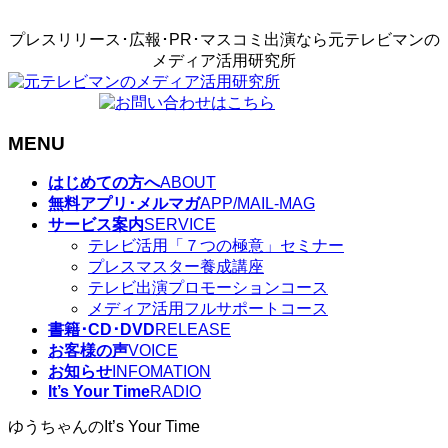
プレスリリース･広報･PR･マスコミ出演なら元テレビマンの
メディア活用研究所
MENU
メ
はじめての方へ
ABOUT
ニ
無料アプリ･メルマガ
APP/MAIL-MAG
ュ
サービス案内
SERVICE
ー
テレビ活用「７つの極意」セミナー
を
プレスマスター養成講座
飛
テレビ出演プロモーションコース
ば
メディア活用フルサポートコース
す
書籍･CD･DVD
RELEASE
お客様の声
VOICE
お知らせ
INFOMATION
It’s Your Time
RADIO
ゆうちゃんのIt’s Your Time