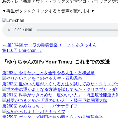
あのテレビ番組アウト・デラックスでマツコ・デラックスや
▼再生ボタンをクリックすると音声が流れます▼
←
第114回 ナニワの爆笑音楽ユニット あきっすん
第116回 Emi-chan
→
『ゆうちゃんのIt’s Your Time』これまでの放送
第263回 やりたいことを全部やる人生・石和温泉
第262回 世の中の運がよくなる方法を試してみた・クリスプ
第261回 科学がつきとめた「運のいい人」・埼玉厄除開運大
第260回 ゆめらっちょ！・バナナライフ
第259回 ゲッターズ飯田の運の鍛え方・のり海苔弁当