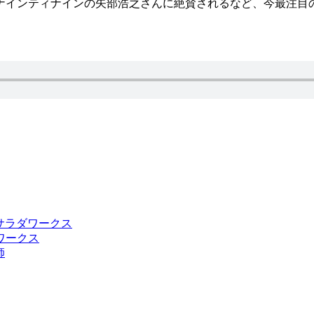
ナインティナインの矢部浩之さんに絶賛されるなど、今最注目
サラダワークス
師