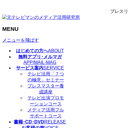
プレスリ
MENU
メニューを飛ばす
はじめての方へ
ABOUT
無料アプリ･メルマガ
APP/MAIL-MAG
サービス案内
SERVICE
テレビ活用「７つ
の極意」セミナー
プレスマスター養
成講座
テレビ出演プロモ
ーションコース
メディア活用フル
サポートコース
書籍･CD･DVD
RELEASE
お客様の声
VOICE