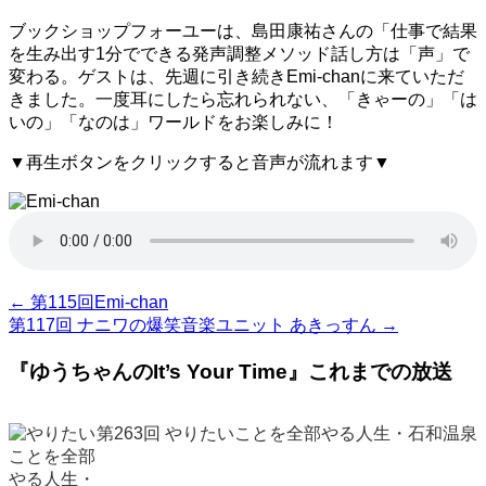
ブックショップフォーユーは、島田康祐さんの「仕事で結果
を生み出す1分でできる発声調整メソッド話し方は「声」で
変わる。ゲストは、先週に引き続きEmi-chanに来ていただ
きました。一度耳にしたら忘れられない、「きゃーの」「は
いの」「なのは」ワールドをお楽しみに！
▼再生ボタンをクリックすると音声が流れます▼
←
第115回Emi-chan
第117回 ナニワの爆笑音楽ユニット あきっすん
→
『ゆうちゃんのIt’s Your Time』これまでの放送
第263回 やりたいことを全部やる人生・石和温泉