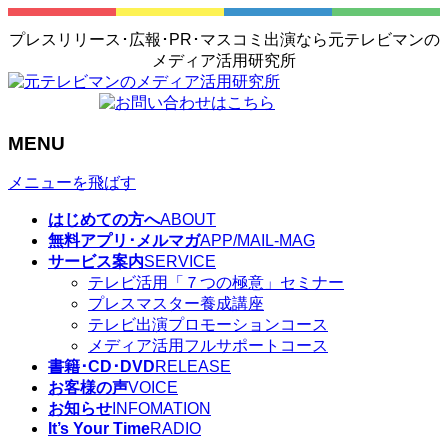
プレスリリース･広報･PR･マスコミ出演なら元テレビマンの
メディア活用研究所
MENU
メニューを飛ばす
はじめての方へ
ABOUT
無料アプリ･メルマガ
APP/MAIL-MAG
サービス案内
SERVICE
テレビ活用「７つの極意」セミナー
プレスマスター養成講座
テレビ出演プロモーションコース
メディア活用フルサポートコース
書籍･CD･DVD
RELEASE
お客様の声
VOICE
お知らせ
INFOMATION
It’s Your Time
RADIO