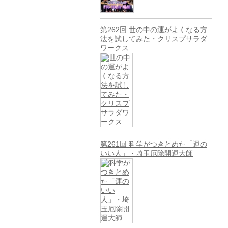
第262回 世の中の運がよくなる方
法を試してみた・クリスプサラダ
ワークス
第261回 科学がつきとめた「運の
いい人」・埼玉厄除開運大師