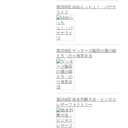
第260回 ゆめらっちょ！・バナナ
ライフ
第259回 ゲッターズ飯田の運の鍛
え方・のり海苔弁当
第258回 姓名判断大全・ビジネス
レザーファクトリー