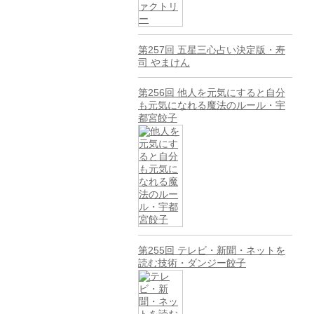
第257回 五星三心占い決定版・寿
司 やまけん
第256回 他人を元気にすると自分
も元気になれる魔法のルール・宇
都宮餃子
第255回 テレビ・新聞・ネットを
読む技術・ダンジー餃子