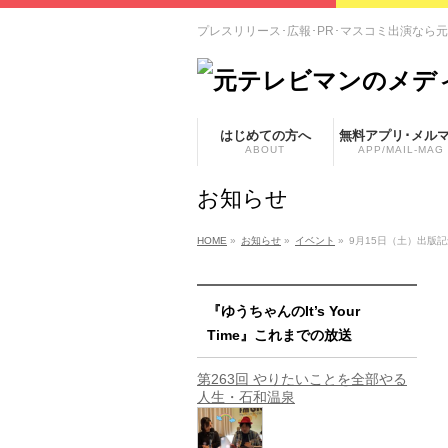
プレスリリース･広報･PR･マスコミ出演なら
はじめての方へ
無料アプリ･メル
ABOUT
APP/MAIL-MAG
お知らせ
HOME
»
お知らせ
»
イベント
»
9月15日（土）出版
『ゆうちゃんのIt’s Your
Time』これまでの放送
第263回 やりたいことを全部やる
人生・石和温泉