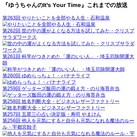
『ゆうちゃんのIt’s Your Time』これまでの放送
第263回 やりたいことを全部やる人生・石和温泉
第262回 世の中の運がよくなる方法を試してみた・クリスプ
サラダワークス
第261回 科学がつきとめた「運のいい人」・埼玉厄除開運大
師
第260回 ゆめらっちょ！・バナナライフ
第259回 ゲッターズ飯田の運の鍛え方・のり海苔弁当
第258回 姓名判断大全・ビジネスレザーファクトリー
第257回 五星三心占い決定版・寿司 やまけん
第256回 他人を元気にすると自分も元気になれる魔法のルー
ル・宇都宮餃子