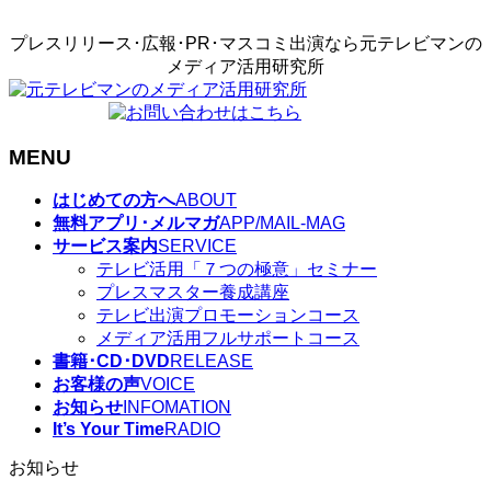
プレスリリース･広報･PR･マスコミ出演なら元テレビマンの
メディア活用研究所
MENU
メ
はじめての方へ
ABOUT
ニ
無料アプリ･メルマガ
APP/MAIL-MAG
ュ
サービス案内
SERVICE
ー
テレビ活用「７つの極意」セミナー
を
プレスマスター養成講座
飛
テレビ出演プロモーションコース
ば
メディア活用フルサポートコース
す
書籍･CD･DVD
RELEASE
お客様の声
VOICE
お知らせ
INFOMATION
It’s Your Time
RADIO
お知らせ