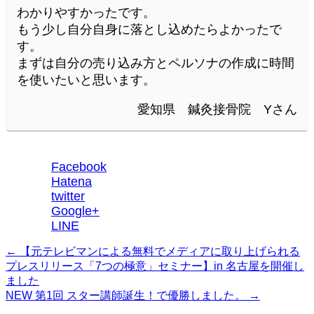
わかりやすかったです。
もう少し自分自身に落とし込めたらよかったで
す。
まずは自分の売り込み方とペルソナの作成に時間
を使いたいと思います。
愛知県 鍼灸接骨院 Yさん
Facebook
Hatena
twitter
Google+
LINE
←
【元テレビマンによる無料でメディアに取り上げられる
プレスリリース「7つの極意」セミナー】in 名古屋を開催し
ました
NEW 第1回 スター講師誕生！で優勝しました。
→