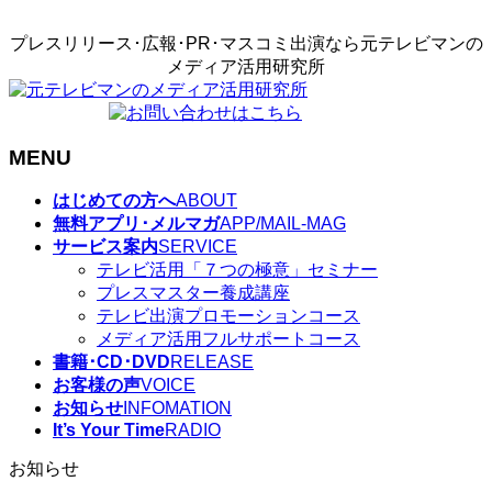
プレスリリース･広報･PR･マスコミ出演なら元テレビマンの
メディア活用研究所
MENU
メ
はじめての方へ
ABOUT
ニ
無料アプリ･メルマガ
APP/MAIL-MAG
ュ
サービス案内
SERVICE
ー
テレビ活用「７つの極意」セミナー
を
プレスマスター養成講座
飛
テレビ出演プロモーションコース
ば
メディア活用フルサポートコース
す
書籍･CD･DVD
RELEASE
お客様の声
VOICE
お知らせ
INFOMATION
It’s Your Time
RADIO
お知らせ