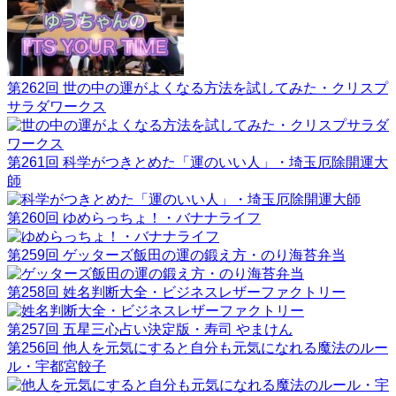
第262回 世の中の運がよくなる方法を試してみた・クリスプ
サラダワークス
第261回 科学がつきとめた「運のいい人」・埼玉厄除開運大
師
第260回 ゆめらっちょ！・バナナライフ
第259回 ゲッターズ飯田の運の鍛え方・のり海苔弁当
第258回 姓名判断大全・ビジネスレザーファクトリー
第257回 五星三心占い決定版・寿司 やまけん
第256回 他人を元気にすると自分も元気になれる魔法のルー
ル・宇都宮餃子