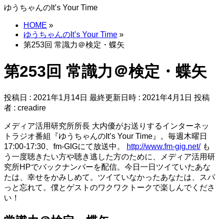
ゆうちゃんのIt’s Your Time
HOME
»
ゆうちゃんのIt’s Your Time
»
第253回 常識力＠検定・蝶矢
第253回 常識力＠検定・蝶矢
投稿日 : 2021年1月14日
最終更新日時 : 2021年4月1日
投稿
者 :
creadire
メディア活用研究所所長 大内優がお送りするインターネッ
トラジオ番組『ゆうちゃんのIt’s Your Time』。毎週木曜日
17:00-17:30、fm-GIGにて放送中。
http://www.fm-gig.net/
も
う一度聴きたい方や聴き逃した方のために、メディア活用研
究所HPでバックナンバーを配信。今日一日ツイていたあな
たは、幸せをかみしめて。ツイていなかったあなたは、スパ
っと忘れて。僕とゲストのワクワクトークで楽しんでくださ
い！