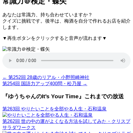
常識力＠検定・蝶矢
あなたは常識力、持ち合わせていますか？
クイズに挑戦です。後半は、梅酒を自分で作れるお店を紹介
します。
▼再生ボタンをクリックすると音声が流れます▼
←
第252回 28歳のリアル・小野照崎神社
第254回 国語力アップ400問・松乃屋
→
『ゆうちゃんのIt’s Your Time』これまでの放送
第263回 やりたいことを全部やる人生・石和温泉
第262回 世の中の運がよくなる方法を試してみた・クリスプ
サラダワークス