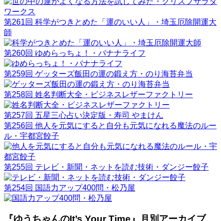
第261回 科学がつきとめた「運のいい人」・埼玉厄除開運大
師
第260回 ゆめらっちょ！・バナナライフ
第259回 ゲッターズ飯田の運の鍛え方・のり海苔弁当
第258回 姓名判断大全・ビジネスレザーファクトリー
第257回 五星三心占い決定版・寿司 やまけん
第256回 他人を元気にすると自分も元気になれる魔法のルー
ル・宇都宮餃子
第255回 テレビ・新聞・ネットを読む技術・ダンジー餃子
第254回 国語力アップ400問・松乃屋
『ゆうちゃんのIt’s Your Time』月別アーカイブ