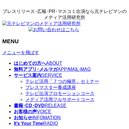
プレスリリース･広報･PR･マスコミ出演なら元テレビマンの
メディア活用研究所
MENU
メニューを飛ばす
はじめての方へ
ABOUT
無料アプリ･メルマガ
APP/MAIL-MAG
サービス案内
SERVICE
テレビ活用「７つの極意」セミナー
プレスマスター養成講座
テレビ出演プロモーションコース
メディア活用フルサポートコース
書籍･CD･DVD
RELEASE
お客様の声
VOICE
お知らせ
INFOMATION
It’s Your Time
RADIO