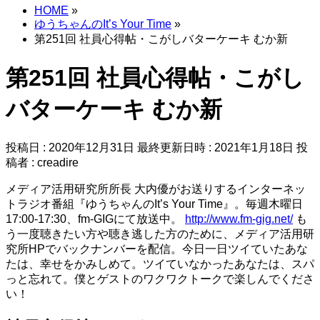
HOME
»
ゆうちゃんのIt’s Your Time
»
第251回 社員心得帖・こがしバターケーキ むか新
第251回 社員心得帖・こがし
バターケーキ むか新
投稿日 : 2020年12月31日
最終更新日時 : 2021年1月18日
投
稿者 :
creadire
メディア活用研究所所長 大内優がお送りするインターネッ
トラジオ番組『ゆうちゃんのIt’s Your Time』。毎週木曜日
17:00-17:30、fm-GIGにて放送中。
http://www.fm-gig.net/
も
う一度聴きたい方や聴き逃した方のために、メディア活用研
究所HPでバックナンバーを配信。今日一日ツイていたあな
たは、幸せをかみしめて。ツイていなかったあなたは、スパ
っと忘れて。僕とゲストのワクワクトークで楽しんでくださ
い！