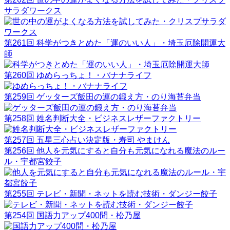
サラダワークス
第261回 科学がつきとめた「運のいい人」・埼玉厄除開運大
師
第260回 ゆめらっちょ！・バナナライフ
第259回 ゲッターズ飯田の運の鍛え方・のり海苔弁当
第258回 姓名判断大全・ビジネスレザーファクトリー
第257回 五星三心占い決定版・寿司 やまけん
第256回 他人を元気にすると自分も元気になれる魔法のルー
ル・宇都宮餃子
第255回 テレビ・新聞・ネットを読む技術・ダンジー餃子
第254回 国語力アップ400問・松乃屋