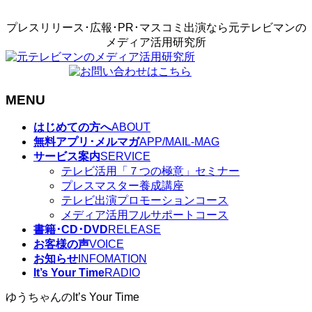
プレスリリース･広報･PR･マスコミ出演なら元テレビマンの
メディア活用研究所
MENU
メ
はじめての方へ
ABOUT
ニ
無料アプリ･メルマガ
APP/MAIL-MAG
ュ
サービス案内
SERVICE
ー
テレビ活用「７つの極意」セミナー
を
プレスマスター養成講座
飛
テレビ出演プロモーションコース
ば
メディア活用フルサポートコース
す
書籍･CD･DVD
RELEASE
お客様の声
VOICE
お知らせ
INFOMATION
It’s Your Time
RADIO
ゆうちゃんのIt’s Your Time