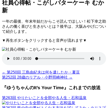
社員心得帖・こがしバターケーキ むか
新
一年の最後、年末年始だからこそ読んでほしい！松下幸之助
さんの働く喜びと生きがいとは？後半は、大阪みやげについ
て紹介します。
▼再生ボタンをクリックすると音声が流れます▼
←
第250回 三島由紀夫は何を遺したか・夏豆
第252回 28歳のリアル・小野照崎神社
→
『ゆうちゃんのIt’s Your Time』これまでの放送
第263回 やりたいことを全部やる人生・石和温泉
第262回 世の中の運がよくなる方法を試してみた・クリスプ