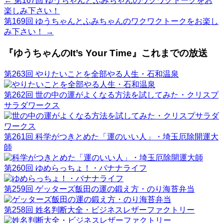
←
第167回 ゆうちゃんとふみちゃんのワクワクトークをお
楽しみ下さい！
第169回 ゆうちゃんとふみちゃんのワクワクトークをお楽し
み下さい！
→
『ゆうちゃんのIt’s Your Time』これまでの放送
第263回 やりたいことを全部やる人生・石和温泉
第262回 世の中の運がよくなる方法を試してみた・クリスプ
サラダワークス
第261回 科学がつきとめた「運のいい人」・埼玉厄除開運大
師
第260回 ゆめらっちょ！・バナナライフ
第259回 ゲッターズ飯田の運の鍛え方・のり海苔弁当
第258回 姓名判断大全・ビジネスレザーファクトリー