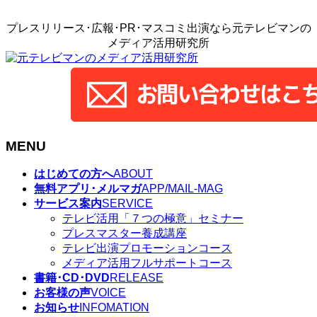
プレスリリース･広報･PR･マスコミ出演なら元テレビマンの
メディア活用研究所
MENU
メ
はじめての方へ
ABOUT
ニ
無料アプリ･メルマガ
APP/MAIL-MAG
ュ
サービス案内
SERVICE
ー
テレビ活用「７つの極意」セミナー
を
プレスマスター養成講座
飛
テレビ出演プロモーションコース
ば
メディア活用フルサポートコース
す
書籍･CD･DVD
RELEASE
お客様の声
VOICE
お知らせ
INFOMATION