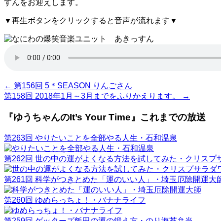
すんをお迎えします。
▼再生ボタンをクリックすると音声が流れます▼
←
第156回 5＊SEASON りんごさん
第158回 2018年1月～3月までをふりかえります。
→
『ゆうちゃんのIt’s Your Time』これまでの放送
第263回 やりたいことを全部やる人生・石和温泉
第262回 世の中の運がよくなる方法を試してみた・クリスプ
第261回 科学がつきとめた「運のいい人」・埼玉厄除開運大
第260回 ゆめらっちょ！・バナナライフ
第259回 ゲッターズ飯田の運の鍛え方・のり海苔弁当