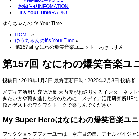
お知らせ
INFOMATION
It’s Your Time
RADIO
ゆうちゃんのIt’s Your Time
HOME
»
ゆうちゃんのIt’s Your Time
»
第157回 なにわの爆笑音楽ユニット あきっすん
第157回 なにわの爆笑音楽
投稿日 : 2019年1月3日
最終更新日時 : 2020年2月8日
投稿者 :
メディア活用研究所所長 大内優がお送りするインターネットラジオ番組『
きたい方や聴き逃した方のために、メディア活用研究所HP
僕とゲストのワクワクトークで楽しんでください！
My Super Heroはなにわの爆笑音楽
ブックショップフォーユーは、今注目の国、アゼルバイジャ