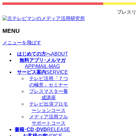
プレスリ
MENU
メニューを飛ばす
はじめての方へ
ABOUT
無料アプリ･メルマガ
APP/MAIL-MAG
サービス案内
SERVICE
テレビ活用「７つ
の極意」セミナー
プレスマスター養
成講座
テレビ出演プロモ
ーションコース
メディア活用フル
サポートコース
書籍･CD･DVD
RELEASE
お客様の声
VOICE