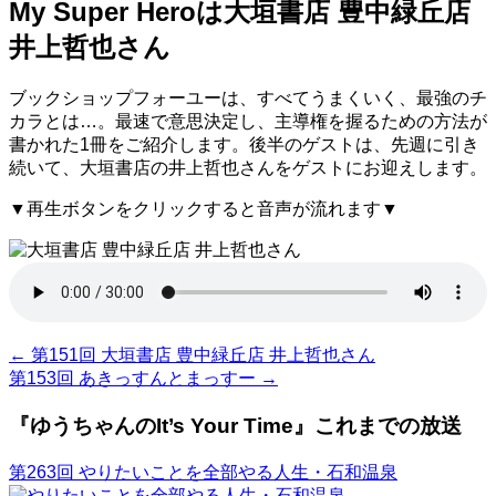
My Super Heroは大垣書店 豊中緑丘店
井上哲也さん
ブックショップフォーユーは、すべてうまくいく、最強のチ
カラとは…。最速で意思決定し、主導権を握るための方法が
書かれた1冊をご紹介します。後半のゲストは、先週に引き
続いて、大垣書店の井上哲也さんをゲストにお迎えします。
▼再生ボタンをクリックすると音声が流れます▼
←
第151回 大垣書店 豊中緑丘店 井上哲也さん
第153回 あきっすんとまっすー
→
『ゆうちゃんのIt’s Your Time』これまでの放送
第263回 やりたいことを全部やる人生・石和温泉