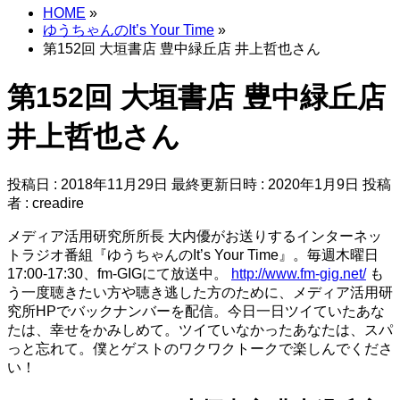
HOME
»
ゆうちゃんのIt’s Your Time
»
第152回 大垣書店 豊中緑丘店 井上哲也さん
第152回 大垣書店 豊中緑丘店
井上哲也さん
投稿日 : 2018年11月29日
最終更新日時 : 2020年1月9日
投稿
者 :
creadire
メディア活用研究所所長 大内優がお送りするインターネッ
トラジオ番組『ゆうちゃんのIt’s Your Time』。毎週木曜日
17:00-17:30、fm-GIGにて放送中。
http://www.fm-gig.net/
も
う一度聴きたい方や聴き逃した方のために、メディア活用研
究所HPでバックナンバーを配信。今日一日ツイていたあな
たは、幸せをかみしめて。ツイていなかったあなたは、スパ
っと忘れて。僕とゲストのワクワクトークで楽しんでくださ
い！