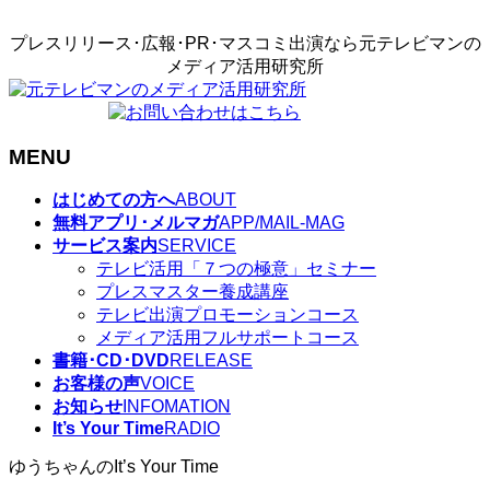
プレスリリース･広報･PR･マスコミ出演なら元テレビマンの
メディア活用研究所
MENU
メ
はじめての方へ
ABOUT
ニ
無料アプリ･メルマガ
APP/MAIL-MAG
ュ
サービス案内
SERVICE
ー
テレビ活用「７つの極意」セミナー
を
プレスマスター養成講座
飛
テレビ出演プロモーションコース
ば
メディア活用フルサポートコース
す
書籍･CD･DVD
RELEASE
お客様の声
VOICE
お知らせ
INFOMATION
It’s Your Time
RADIO
ゆうちゃんのIt’s Your Time