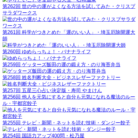
第262回 世の中の運がよくなる方法を試してみた・クリスプ
サラダワークス
第261回 科学がつきとめた「運のいい人」・埼玉厄除開運大
師
第260回 ゆめらっちょ！・バナナライフ
第259回 ゲッターズ飯田の運の鍛え方・のり海苔弁当
第258回 姓名判断大全・ビジネスレザーファクトリー
第257回 五星三心占い決定版・寿司 やまけん
第256回 他人を元気にすると自分も元気になれる魔法のルー
ル・宇都宮餃子
第255回 テレビ・新聞・ネットを読む技術・ダンジー餃子
第254回 国語力アップ400問・松乃屋