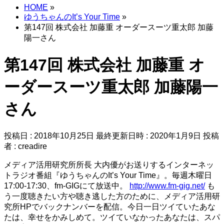
HOME
»
ゆうちゃんのIt’s Your Time
»
第147回 株式会社 加藤重 オーダースーツ重太郎 加藤
陽一さん
第147回 株式会社 加藤重 オ
ーダースーツ重太郎 加藤陽一
さん
投稿日 : 2018年10月25日
最終更新日時 : 2020年1月9日
投稿
者 :
creadire
メディア活用研究所所長 大内優がお送りするインターネッ
トラジオ番組『ゆうちゃんのIt’s Your Time』。毎週木曜日
17:00-17:30、fm-GIGにて放送中。
http://www.fm-gig.net/
も
う一度聴きたい方や聴き逃した方のために、メディア活用研
究所HPでバックナンバーを配信。今日一日ツイていたあな
たは、幸せをかみしめて。ツイていなかったあなたは、スパ