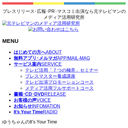
プレスリリース･広報･PR･マスコミ出演なら元テレビマンの
メディア活用研究所
MENU
メ
はじめての方へ
ABOUT
ニ
無料アプリ･メルマガ
APP/MAIL-MAG
ュ
サービス案内
SERVICE
ー
テレビ活用「７つの極意」セミナー
を
プレスマスター養成講座
飛
テレビ出演プロモーションコース
ば
メディア活用フルサポートコース
す
書籍･CD･DVD
RELEASE
お客様の声
VOICE
お知らせ
INFOMATION
It’s Your Time
RADIO
ゆうちゃんのIt’s Your Time