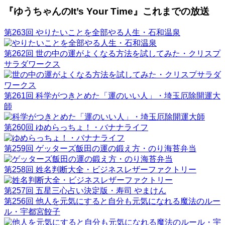
『ゆうちゃんのIt’s Your Time』これまでの放送
第263回 やりたいことを全部やる人生・石和温泉
第262回 世の中の運がよくなる方法を試してみた・クリスプ
サラダワークス
第261回 科学がつきとめた「運のいい人」・埼玉厄除開運大
師
第260回 ゆめらっちょ！・バナナライフ
第259回 ゲッターズ飯田の運の鍛え方・のり海苔弁当
第258回 姓名判断大全・ビジネスレザーファクトリー
第257回 五星三心占い決定版・寿司 やまけん
第256回 他人を元気にすると自分も元気になれる魔法のルー
ル・宇都宮餃子