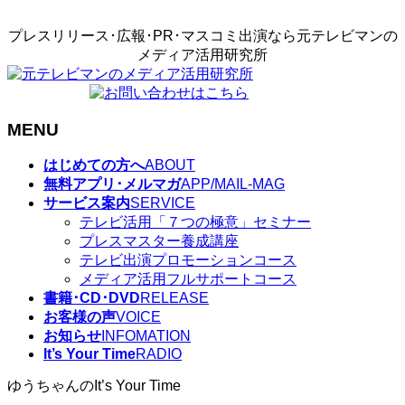
プレスリリース･広報･PR･マスコミ出演なら元テレビマンの
メディア活用研究所
MENU
メ
はじめての方へ
ABOUT
ニ
無料アプリ･メルマガ
APP/MAIL-MAG
ュ
サービス案内
SERVICE
ー
テレビ活用「７つの極意」セミナー
を
プレスマスター養成講座
飛
テレビ出演プロモーションコース
ば
メディア活用フルサポートコース
す
書籍･CD･DVD
RELEASE
お客様の声
VOICE
お知らせ
INFOMATION
It’s Your Time
RADIO
ゆうちゃんのIt’s Your Time