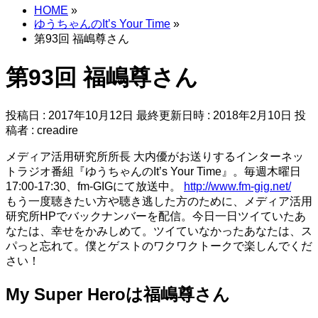
HOME
»
ゆうちゃんのIt’s Your Time
»
第93回 福嶋尊さん
第93回 福嶋尊さん
投稿日 : 2017年10月12日
最終更新日時 : 2018年2月10日
投
稿者 :
creadire
メディア活用研究所所長 大内優がお送りするインターネッ
トラジオ番組『ゆうちゃんのIt’s Your Time』。毎週木曜日
17:00-17:30、fm-GIGにて放送中。
http://www.fm-gig.net/
もう一度聴きたい方や聴き逃した方のために、メディア活用
研究所HPでバックナンバーを配信。今日一日ツイていたあ
なたは、幸せをかみしめて。ツイていなかったあなたは、ス
パっと忘れて。僕とゲストのワクワクトークで楽しんでくだ
さい！
My Super Heroは福嶋尊さん