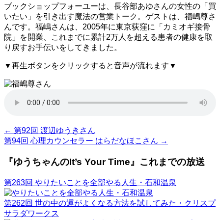
ブックショップフォーユーは、長谷部あゆさんの女性の「買
いたい」を引き出す魔法の営業トーク。ゲストは、福嶋尊さ
んです。福嶋さんは、2005年に東京荻窪に「カミオギ接骨
院」を開業、これまでに累計2万人を超える患者の健康を取
り戻すお手伝いをしてきました。
▼再生ボタンをクリックすると音声が流れます▼
←
第92回 渡辺ゆうきさん
第94回 心理カウンセラー はらだなほこさん
→
『ゆうちゃんのIt’s Your Time』これまでの放送
第263回 やりたいことを全部やる人生・石和温泉
第262回 世の中の運がよくなる方法を試してみた・クリスプ
サラダワークス