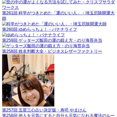
第261回 科学がつきとめた「運のいい人」・埼玉厄除開運大
師
第260回 ゆめらっちょ！・バナナライフ
第259回 ゲッターズ飯田の運の鍛え方・のり海苔弁当
第258回 姓名判断大全・ビジネスレザーファクトリー
第257回 五星三心占い決定版・寿司 やまけん
第256回 他人を元気にすると自分も元気になれる魔法のルー