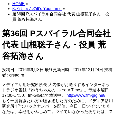
HOME
»
ゆうちゃんのIt’s Your Time
»
第36回 Pスパイラル合同会社 代表 山根聡子さん・役
員 荒谷拓海さん
第36回 Pスパイラル合同会社
代表 山根聡子さん・役員 荒
谷拓海さん
投稿日 : 2016年9月8日
最終更新日時 : 2017年12月24日
投稿
者 :
creadire
メディア活用研究所所長 大内優がお送りするインターネッ
トラジオ番組『ゆうちゃんのIt’s Your Time』。毎週木曜日
17:00-17:30、fm-GIGにて放送中。
http://www.fm-gig.net/
もう一度聴きたい方や聴き逃した方のために、メディア活用
研究所HPでバックナンバーを配信。今日一日ツイていたあ
なたは、幸せをかみしめて。ツイていなかったあなたは、ス