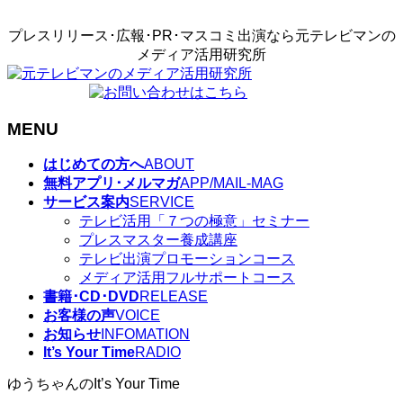
プレスリリース･広報･PR･マスコミ出演なら元テレビマンの
メディア活用研究所
MENU
メ
はじめての方へ
ABOUT
ニ
無料アプリ･メルマガ
APP/MAIL-MAG
ュ
サービス案内
SERVICE
ー
テレビ活用「７つの極意」セミナー
を
プレスマスター養成講座
飛
テレビ出演プロモーションコース
ば
メディア活用フルサポートコース
す
書籍･CD･DVD
RELEASE
お客様の声
VOICE
お知らせ
INFOMATION
It’s Your Time
RADIO
ゆうちゃんのIt’s Your Time