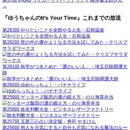
第37回 fmGIG ワイガーヤ パーソナリティ 根岸健太郎さん
→
『ゆうちゃんのIt’s Your Time』これまでの放送
第263回 やりたいことを全部やる人生・石和温泉
第262回 世の中の運がよくなる方法を試してみた・クリスプ
サラダワークス
第261回 科学がつきとめた「運のいい人」・埼玉厄除開運大
師
第260回 ゆめらっちょ！・バナナライフ
第259回 ゲッターズ飯田の運の鍛え方・のり海苔弁当
第258回 姓名判断大全・ビジネスレザーファクトリー
第257回 五星三心占い決定版・寿司 やまけん
第256回 他人を元気にすると自分も元気になれる魔法のルー