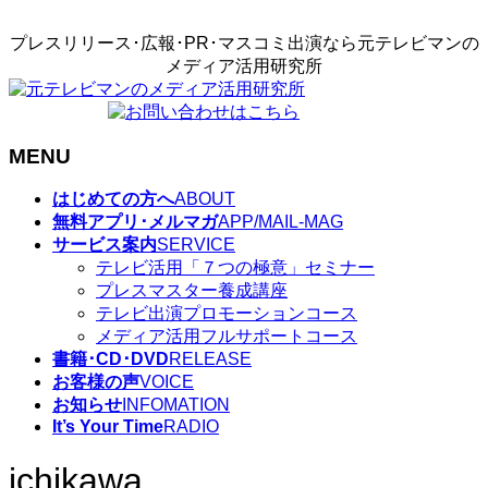
プレスリリース･広報･PR･マスコミ出演なら元テレビマンの
メディア活用研究所
MENU
メ
はじめての方へ
ABOUT
ニ
無料アプリ･メルマガ
APP/MAIL-MAG
ュ
サービス案内
SERVICE
ー
テレビ活用「７つの極意」セミナー
を
プレスマスター養成講座
飛
テレビ出演プロモーションコース
ば
メディア活用フルサポートコース
す
書籍･CD･DVD
RELEASE
お客様の声
VOICE
お知らせ
INFOMATION
It’s Your Time
RADIO
ichikawa