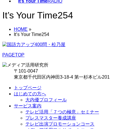
It’s Your Time
RADIO
It’s Your Time254
HOME
»
It’s Your Time254
PAGETOP
〒101-0047
東京都千代田区内神田3-18-4 第一杉本ビル201
トップページ
はじめての方へ
大内優プロフィール
サービス案内
テレビ活用「７つの極意」セミナー
プレスマスター養成講座
テレビ出演プロモーションコース