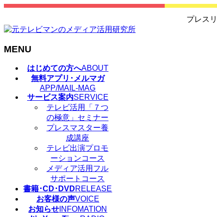
プレスリ
MENU
メ
はじめての方へ
ABOUT
ニ
無料アプリ･メルマガ
ュ
APP/MAIL-MAG
サービス案内
SERVICE
ー
テレビ活用「７つ
を
の極意」セミナー
飛
プレスマスター養
ば
成講座
す
テレビ出演プロモ
ーションコース
メディア活用フル
サポートコース
書籍･CD･DVD
RELEASE
お客様の声
VOICE
お知らせ
INFOMATION