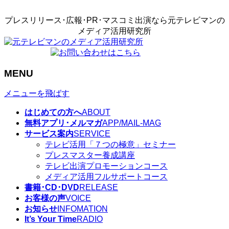
プレスリリース･広報･PR･マスコミ出演なら元テレビマンの
メディア活用研究所
MENU
メニューを飛ばす
はじめての方へ
ABOUT
無料アプリ･メルマガ
APP/MAIL-MAG
サービス案内
SERVICE
テレビ活用「７つの極意」セミナー
プレスマスター養成講座
テレビ出演プロモーションコース
メディア活用フルサポートコース
書籍･CD･DVD
RELEASE
お客様の声
VOICE
お知らせ
INFOMATION
It’s Your Time
RADIO