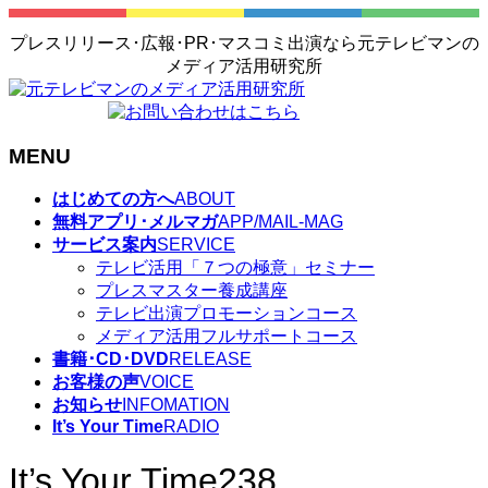
プレスリリース･広報･PR･マスコミ出演なら元テレビマンの
メディア活用研究所
MENU
メ
はじめての方へ
ABOUT
ニ
無料アプリ･メルマガ
APP/MAIL-MAG
ュ
サービス案内
SERVICE
ー
テレビ活用「７つの極意」セミナー
を
プレスマスター養成講座
飛
テレビ出演プロモーションコース
ば
メディア活用フルサポートコース
す
書籍･CD･DVD
RELEASE
お客様の声
VOICE
お知らせ
INFOMATION
It’s Your Time
RADIO
It’s Your Time238