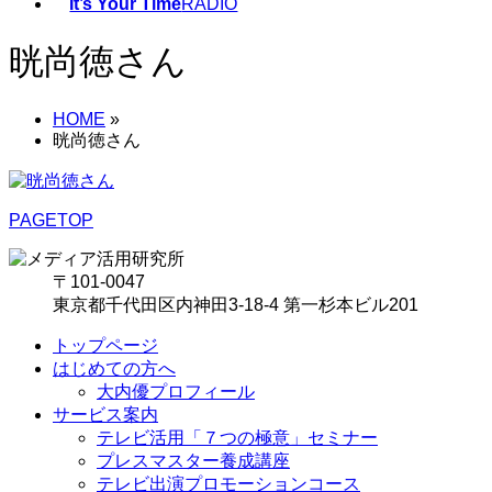
It’s Your Time
RADIO
晄尚徳さん
HOME
»
晄尚徳さん
PAGETOP
〒101-0047
東京都千代田区内神田3-18-4 第一杉本ビル201
トップページ
はじめての方へ
大内優プロフィール
サービス案内
テレビ活用「７つの極意」セミナー
プレスマスター養成講座
テレビ出演プロモーションコース