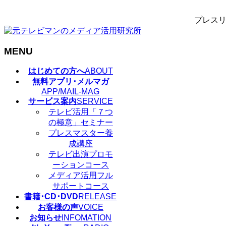
プレスリ
MENU
メ
はじめての方へ
ABOUT
ニ
無料アプリ･メルマガ
ュ
APP/MAIL-MAG
サービス案内
SERVICE
ー
テレビ活用「７つ
を
の極意」セミナー
飛
プレスマスター養
ば
成講座
す
テレビ出演プロモ
ーションコース
メディア活用フル
サポートコース
書籍･CD･DVD
RELEASE
お客様の声
VOICE
お知らせ
INFOMATION