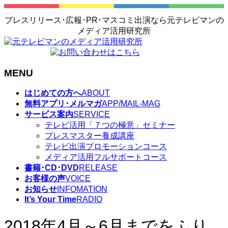
プレスリリース･広報･PR･マスコミ出演なら元テレビマンの
メディア活用研究所
MENU
メ
はじめての方へ
ABOUT
ニ
無料アプリ･メルマガ
APP/MAIL-MAG
ュ
サービス案内
SERVICE
ー
テレビ活用「７つの極意」セミナー
を
プレスマスター養成講座
飛
テレビ出演プロモーションコース
ば
メディア活用フルサポートコース
す
書籍･CD･DVD
RELEASE
お客様の声
VOICE
お知らせ
INFOMATION
It’s Your Time
RADIO
2018年4月～6月までをふり