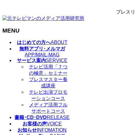
プレスリ
MENU
メ
はじめての方へ
ABOUT
ニ
無料アプリ･メルマガ
ュ
APP/MAIL-MAG
サービス案内
SERVICE
ー
テレビ活用「７つ
を
の極意」セミナー
飛
プレスマスター養
ば
成講座
す
テレビ出演プロモ
ーションコース
メディア活用フル
サポートコース
書籍･CD･DVD
RELEASE
お客様の声
VOICE
お知らせ
INFOMATION