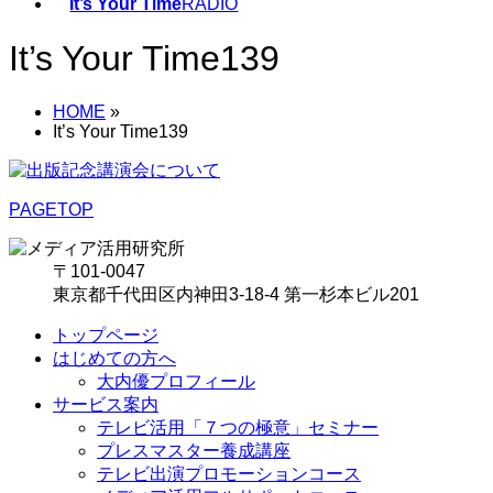
It’s Your Time
RADIO
It’s Your Time139
HOME
»
It’s Your Time139
PAGETOP
〒101-0047
東京都千代田区内神田3-18-4 第一杉本ビル201
トップページ
はじめての方へ
大内優プロフィール
サービス案内
テレビ活用「７つの極意」セミナー
プレスマスター養成講座
テレビ出演プロモーションコース