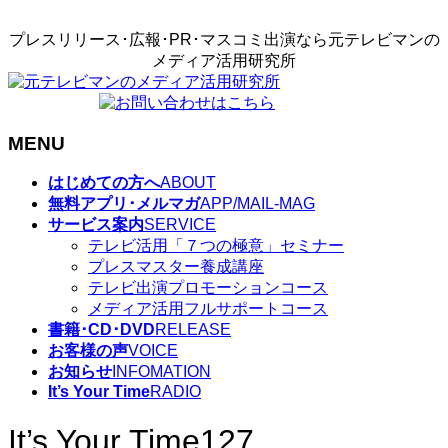
プレスリリース･広報･PR･マスコミ出演なら元テレビマンの
メディア活用研究所
MENU
メ
はじめての方へ
ABOUT
ニ
無料アプリ･メルマガ
APP/MAIL-MAG
ュ
サービス案内
SERVICE
ー
テレビ活用「７つの極意」セミナー
を
プレスマスター養成講座
飛
テレビ出演プロモーションコース
ば
メディア活用フルサポートコース
す
書籍･CD･DVD
RELEASE
お客様の声
VOICE
お知らせ
INFOMATION
It’s Your Time
RADIO
It’s Your Time127