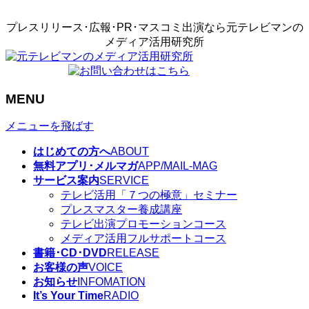
プレスリリース･広報･PR･マスコミ出演なら元テレビマンの
メディア活用研究所
MENU
メニューを飛ばす
はじめての方へ
ABOUT
無料アプリ･メルマガ
APP/MAIL-MAG
サービス案内
SERVICE
テレビ活用「７つの極意」セミナー
プレスマスター養成講座
テレビ出演プロモーションコース
メディア活用フルサポートコース
書籍･CD･DVD
RELEASE
お客様の声
VOICE
お知らせ
INFOMATION
It’s Your Time
RADIO