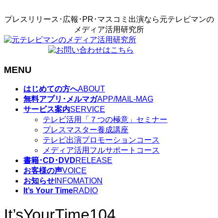
プレスリリース･広報･PR･マスコミ出演なら元テレビマンの
メディア活用研究所
MENU
メ
はじめての方へ
ABOUT
ニ
無料アプリ･メルマガ
APP/MAIL-MAG
ュ
サービス案内
SERVICE
ー
テレビ活用「７つの極意」セミナー
を
プレスマスター養成講座
飛
テレビ出演プロモーションコース
ば
メディア活用フルサポートコース
す
書籍･CD･DVD
RELEASE
お客様の声
VOICE
お知らせ
INFOMATION
It’s Your Time
RADIO
It’sYourTime104