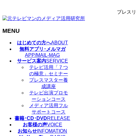
プレスリ
MENU
メ
はじめての方へ
ABOUT
ニ
無料アプリ･メルマガ
ュ
APP/MAIL-MAG
サービス案内
SERVICE
ー
テレビ活用「７つ
を
の極意」セミナー
飛
プレスマスター養
ば
成講座
す
テレビ出演プロモ
ーションコース
メディア活用フル
サポートコース
書籍･CD･DVD
RELEASE
お客様の声
VOICE
お知らせ
INFOMATION