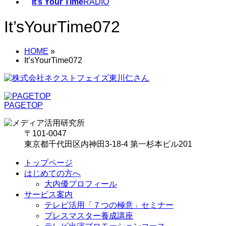
It’s Your Time
RADIO
It’sYourTime072
HOME
»
It’sYourTime072
PAGETOP
〒101-0047
東京都千代田区内神田3-18-4 第一杉本ビル201
トップページ
はじめての方へ
大内優プロフィール
サービス案内
テレビ活用「７つの極意」セミナー
プレスマスター養成講座