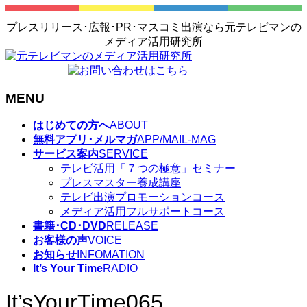
プレスリリース･広報･PR･マスコミ出演なら元テレビマンの
メディア活用研究所
MENU
メ
はじめての方へ
ABOUT
ニ
無料アプリ･メルマガ
APP/MAIL-MAG
ュ
サービス案内
SERVICE
ー
テレビ活用「７つの極意」セミナー
を
プレスマスター養成講座
飛
テレビ出演プロモーションコース
ば
メディア活用フルサポートコース
す
書籍･CD･DVD
RELEASE
お客様の声
VOICE
お知らせ
INFOMATION
It’s Your Time
RADIO
It’sYourTime065