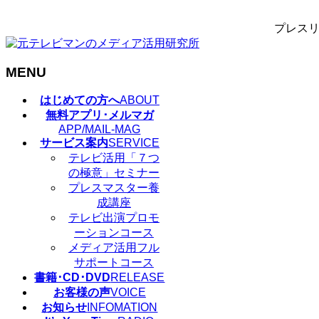
プレスリ
MENU
メ
はじめての方へ
ABOUT
ニ
無料アプリ･メルマガ
ュ
APP/MAIL-MAG
サービス案内
SERVICE
ー
テレビ活用「７つ
を
の極意」セミナー
飛
プレスマスター養
ば
成講座
す
テレビ出演プロモ
ーションコース
メディア活用フル
サポートコース
書籍･CD･DVD
RELEASE
お客様の声
VOICE
お知らせ
INFOMATION