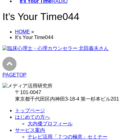
It’s Your Time
RADIO
It’s Your Time044
HOME
»
It’s Your Time044
PAGETOP
〒101-0047
東京都千代田区内神田3-18-4 第一杉本ビル201
トップページ
はじめての方へ
大内優プロフィール
サービス案内
テレビ活用「７つの極意」セミナー