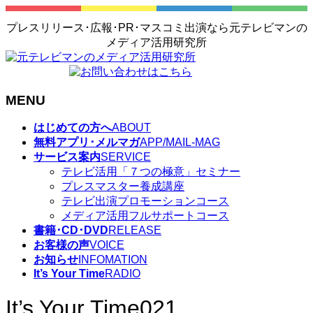
プレスリリース･広報･PR･マスコミ出演なら元テレビマンの
メディア活用研究所
MENU
メ
はじめての方へ
ABOUT
ニ
無料アプリ･メルマガ
APP/MAIL-MAG
ュ
サービス案内
SERVICE
ー
テレビ活用「７つの極意」セミナー
を
プレスマスター養成講座
飛
テレビ出演プロモーションコース
ば
メディア活用フルサポートコース
す
書籍･CD･DVD
RELEASE
お客様の声
VOICE
お知らせ
INFOMATION
It’s Your Time
RADIO
It’s Your Time021