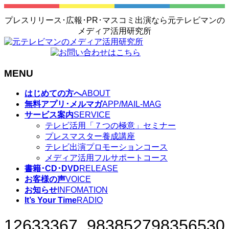
プレスリリース･広報･PR･マスコミ出演なら元テレビマンの
メディア活用研究所
MENU
メ
はじめての方へ
ABOUT
ニ
無料アプリ･メルマガ
APP/MAIL-MAG
ュ
サービス案内
SERVICE
ー
テレビ活用「７つの極意」セミナー
を
プレスマスター養成講座
飛
テレビ出演プロモーションコース
ば
メディア活用フルサポートコース
す
書籍･CD･DVD
RELEASE
お客様の声
VOICE
お知らせ
INFOMATION
It’s Your Time
RADIO
12633367_983852798356530